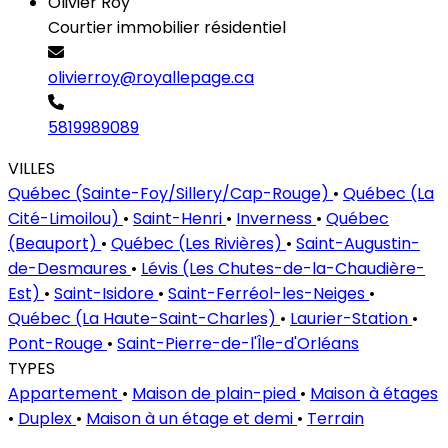
Olivier Roy
Courtier immobilier résidentiel
olivierroy@royallepage.ca
5819989089
VILLES
Québec (Sainte-Foy/Sillery/Cap-Rouge)
•
Québec (La
Cité-Limoilou)
•
Saint-Henri
•
Inverness
•
Québec
(Beauport)
•
Québec (Les Rivières)
•
Saint-Augustin-
de-Desmaures
•
Lévis (Les Chutes-de-la-Chaudière-
Est)
•
Saint-Isidore
•
Saint-Ferréol-les-Neiges
•
Québec (La Haute-Saint-Charles)
•
Laurier-Station
•
Pont-Rouge
•
Saint-Pierre-de-l'Île-d'Orléans
TYPES
Appartement
•
Maison de plain-pied
•
Maison à étages
•
Duplex
•
Maison à un étage et demi
•
Terrain